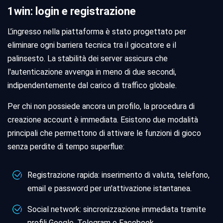
1win: login e registrazione
L’ingresso nella piattaforma è stato progettato per
eliminare ogni barriera tecnica tra il giocatore e il
palinsesto. La stabilità dei server assicura che
l'autenticazione avvenga in meno di due secondi,
indipendentemente dal carico di traffico globale.
Per chi non possiede ancora un profilo, la procedura di
creazione account è immediata. Esistono due modalità
principali che permettono di attivare le funzioni di gioco
senza perdite di tempo superflue:
Registrazione rapida:
inserimento di valuta, telefono,
email e password per un'attivazione istantanea.
Social network:
sincronizzazione immediata tramite
profili Google, Telegram o Facebook.