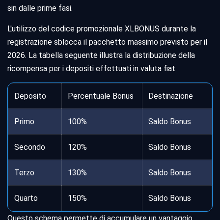
sin dalle prime fasi.
L'utilizzo del codice promozionale
XLBONUS
durante la
registrazione sblocca il pacchetto massimo previsto per il
2026. La tabella seguente illustra la distribuzione della
ricompensa per i depositi effettuati in valuta fiat:
Deposito
Percentuale Bonus
Destinazione
Primo
100%
Saldo Bonus
Secondo
120%
Saldo Bonus
Terzo
130%
Saldo Bonus
Quarto
150%
Saldo Bonus
Questo schema permette di accumulare un vantaggio