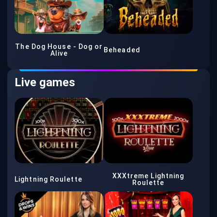
The Dog House - Dog or
Beheaded
Alive
Live games
XXXtreme Lightning
Lightning Roulette
Roulette