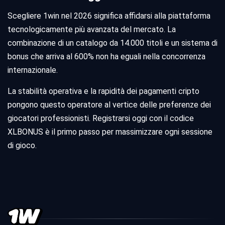
Scegliere 1win nel 2026 significa affidarsi alla piattaforma
tecnologicamente più avanzata del mercato. La
combinazione di un catalogo da 14.000 titoli e un sistema di
bonus che arriva al 600% non ha eguali nella concorrenza
internazionale.
La stabilità operativa e la rapidità dei pagamenti cripto
pongono questo operatore al vertice delle preferenze dei
giocatori professionisti. Registrarsi oggi con il codice
XLBONUS è il primo passo per massimizzare ogni sessione
di gioco.