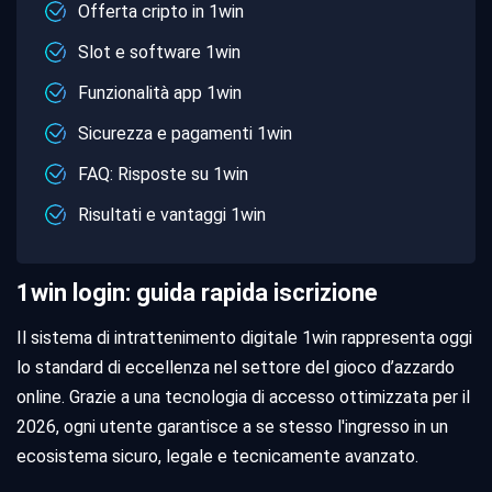
Offerta cripto in 1win
Slot e software 1win
Funzionalità app 1win
Sicurezza e pagamenti 1win
FAQ: Risposte su 1win
Risultati e vantaggi 1win
1win login: guida rapida iscrizione
Il sistema di intrattenimento digitale 1win rappresenta oggi
lo standard di eccellenza nel settore del gioco d’azzardo
online. Grazie a una tecnologia di accesso ottimizzata per il
2026, ogni utente garantisce a se stesso l'ingresso in un
ecosistema sicuro, legale e tecnicamente avanzato.