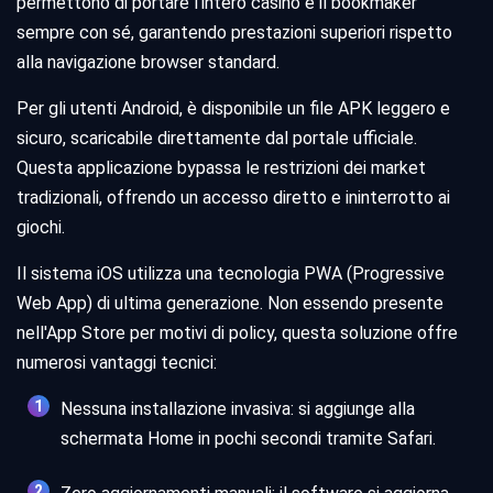
permettono di portare l'intero casinò e il bookmaker
sempre con sé, garantendo prestazioni superiori rispetto
alla navigazione browser standard.
Per gli utenti Android, è disponibile un file APK leggero e
sicuro, scaricabile direttamente dal portale ufficiale.
Questa applicazione bypassa le restrizioni dei market
tradizionali, offrendo un accesso diretto e ininterrotto ai
giochi.
Il sistema iOS utilizza una tecnologia
PWA (Progressive
Web App)
di ultima generazione. Non essendo presente
nell'App Store per motivi di policy, questa soluzione offre
numerosi vantaggi tecnici:
Nessuna installazione invasiva:
si aggiunge alla
schermata Home in pochi secondi tramite Safari.