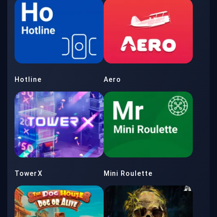
Hotline
Aero
TowerX
Mini Roulette