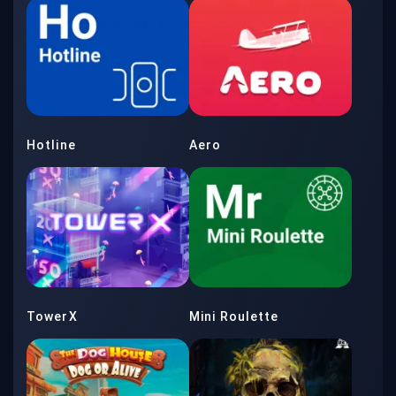
Hotline
Aero
TowerX
Mini Roulette