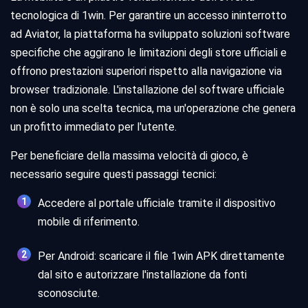
tecnologica di 1win. Per garantire un accesso ininterrotto
ad Aviator, la piattaforma ha sviluppato soluzioni software
specifiche che aggirano le limitazioni degli store ufficiali e
offrono prestazioni superiori rispetto alla navigazione via
browser tradizionale. L'installazione del software ufficiale
non è solo una scelta tecnica, ma un'operazione che genera
un profitto immediato per l'utente.
Per beneficiare della massima velocità di gioco, è
necessario seguire questi passaggi tecnici:
Accedere al portale ufficiale tramite il dispositivo
mobile di riferimento.
Per
Android
: scaricare il file
1win APK
direttamente
dal sito e autorizzare l'installazione da fonti
sconosciute.