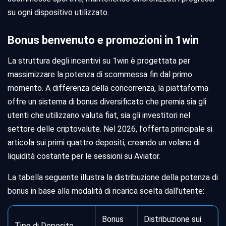
su ogni dispositivo utilizzato.
Bonus benvenuto e promozioni in 1win
La struttura degli incentivi su 1win è progettata per
massimizzare la potenza di scommessa fin dal primo
momento. A differenza della concorrenza, la piattaforma
offre un sistema di bonus diversificato che premia sia gli
utenti che utilizzano valuta fiat, sia gli investitori nel
settore delle criptovalute. Nel 2026, l'offerta principale si
articola sui primi quattro depositi, creando un volano di
liquidità costante per le sessioni su Aviator.
La tabella seguente illustra la distribuzione della potenza di
bonus in base alla modalità di ricarica scelta dall'utente:
Bonus
Distribuzione sui
Tipo di Deposito