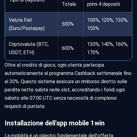
Totale
primi 4 depositi
Valuta Fiat
100%, 120%, 130%,
500%
(Euro/Postepay)
150%
Criptovalute (BTC,
130%, 140%, 160%,
600%
USDT, ETH)
170%
Oltre al credito di gioco, ogni utente partecipa
automaticamente al programma
Cashback settimanale fino
al 30%
. Questo sistema assicura un rimborso diretto sulle
perdite nette subite nelle slot, accreditando i fondi ogni
sabato alle 07:00 UTC senza necessità di complessi
requisiti di puntata.
Installazione dell'app mobile 1win
La mobilità è un pilastro fondamentale dell'offerta