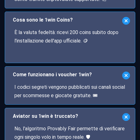
Cosa sono le 1win Coins?
È la valuta fedeltà: ricevi 200 coins subito dopo
l'installazione dell'app ufficiale. 🪙
Come funzionano i voucher 1win?
I codici segreti vengono pubblicati sui canali social
per scommesse e giocate gratuite. 🎟️
Aviator su 1win è truccato?
No, l'algoritmo Provably Fair permette di verificare
ogni singolo volo in tempo reale. 🛡️