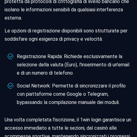
protetta da protocolli di crittografia di livello bancario che
isolano le informazioni sensibili da qualsiasi interferenza
esterna.
Le opzioni di registrazione disponibili sono strutturate per
soddisfare ogni esigenza di privacy e velocità:
Registrazione Rapida:
Richiede esclusivamente la
selezione della valuta (Euro), l'inserimento di un'email
e di un numero di telefono.
Social Network:
Permette di sincronizzare il profilo
con piattaforme come Google o Telegram,
bypassando la compilazione manuale dei moduli.
Una volta completata l'iscrizione, il
1win login
garantisce un
accesso immediato a tutte le sezioni, dal casinò alle
scommesse sportive, mantenendo sincronizzati i progressi