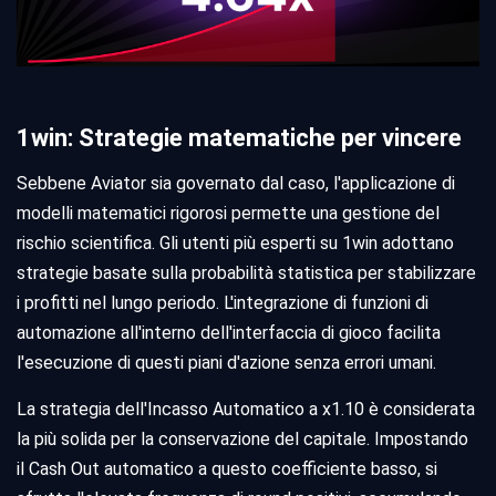
1win: Strategie matematiche per vincere
Sebbene Aviator sia governato dal caso, l'applicazione di
modelli matematici rigorosi permette una gestione del
rischio scientifica. Gli utenti più esperti su 1win adottano
strategie basate sulla probabilità statistica per stabilizzare
i profitti nel lungo periodo. L'integrazione di funzioni di
automazione all'interno dell'interfaccia di gioco facilita
l'esecuzione di questi piani d'azione senza errori umani.
La strategia dell'
Incasso Automatico a x1.10
è considerata
la più solida per la conservazione del capitale. Impostando
il Cash Out automatico a questo coefficiente basso, si